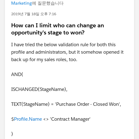
Marketing
에 질문했습니다
2019년 7월 18일 오후 7:16
How can I limit who can change an
opportunity's stage to won?
I have tried the below validation rule for both this
profile and administrators, but it somehow opened it
back up for my sales roles, too.
AND(
ISCHANGED(StageName),
TEXT(StageName) = 'Purchase Order - Closed Won',
$
Profile.Name
<> 'Contract Manager'
)