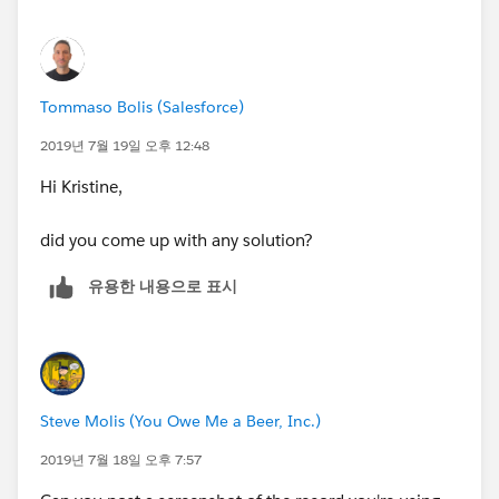
Will only prevent a user who is not a Contract Manager
from editing the Opportunity Stage and changing it
to 'Purchase Order - Closed Won', it will not lock the
entire Opportunity record (if that's what you're trying
Tommaso Bolis (Salesforce)
to do)
2019년 7월 19일 오후 12:48
Hi Kristine,
did you come up with any solution?
유용한 내용으로 표시
Steve Molis (You Owe Me a Beer, Inc.)
2019년 7월 18일 오후 7:57