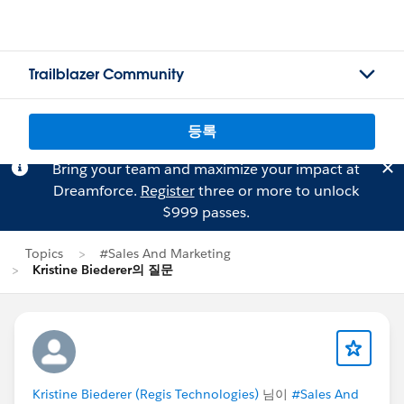
Trailblazer Community
등록
Bring your team and maximize your impact at
Dreamforce.
Register
three or more to unlock
$999 passes.
Topics
#Sales And Marketing
Kristine Biederer의 질문
Kristine Biederer (Regis Technologies)
님이
#Sales And