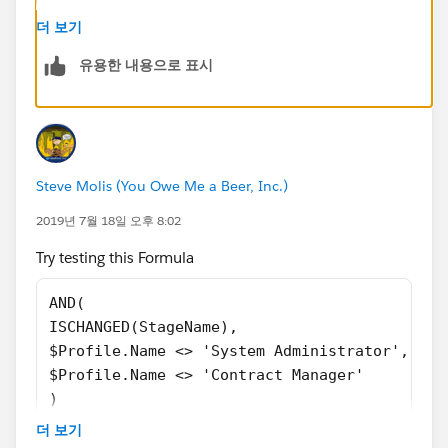
$
Profile.Name
<> 'Contract Manager'
더 보기
유용한 내용으로 표시
)
Steve Molis (You Owe Me a Beer, Inc.)
2019년 7월 18일 오후 8:02
Try testing this Formula
AND( 
ISCHANGED(StageName), 
$Profile.Name <> 'System Administrator',
$Profile.Name <> 'Contract Manager'
)
더 보기
If that works, then you know the problem is with the