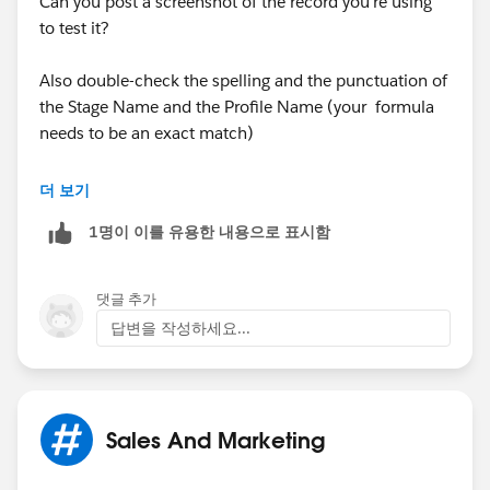
Can you post a screenshot of the record you're using
to test it?
Also double-check the spelling and the punctuation of
the Stage Name and the Profile Name (your formula
needs to be an exact match)
Try removing one line at a time and re-test the Rule
더 보기
1명이 이를 유용한 내용으로 표시함
댓글 추가
답변을 작성하세요...
Sales And Marketing