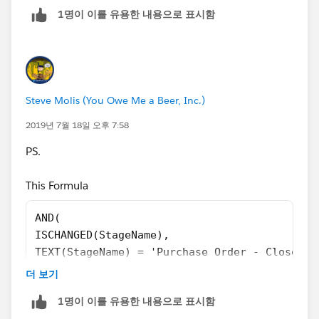
Stage value in your Formula:
1명이 이를 유용한 내용으로 표시함
TEXT(StageName) = '
Purchase Order - Closed Won
'
Steve Molis (You Owe Me a Beer, Inc.)
2019년 7월 18일 오후 7:58
PS.
This Formula
AND( 
ISCHANGED(StageName), 
TEXT(StageName) = 'Purchase Order - Closed W
$Profile.Name <> 'Contract Manager' 
더 보기
)
1명이 이를 유용한 내용으로 표시함