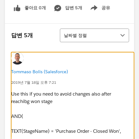
좋아요 0개
답변 5개
공유
Show menu
정렬
답변 5개
날짜별 정렬
Tommaso Bolis (Salesforce)
2019년 7월 18일 오후 7:21
Use this if you need to avoid changes also after
reachibg won stage
AND(
TEXT(StageName) = 'Purchase Order - Closed Won',