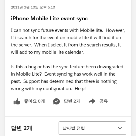
2011년 3월 10일 오후 6:10
iPhone Mobile Lite event sync
I can not sync future events with Mobile lite. However,
If i search for the event on mobile lite it will find it on
the server. When I select it from the search results, it
will add to my mobile lite calendar.
Is this a bug or has the sync feature been downgraded
in Mobile Lite? Event syncing has work well in the
past. Support has determined that there is nothing
wrong with my configuration. Help!
좋아요 0개
답변 2개
공유
Show menu
정렬
답변 2개
날짜별 정렬