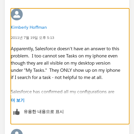
Kimberly Hoffman
2011년 7월 19일 오후 5:13
Apparently, Salesforce doesn't have an answer to this
problem. I too cannot see Tasks on my iphone even
though they are all visible on my desktop version
under "My Tasks." They ONLY show up on my iphone
if I search for a task - not helpful to me at all.
Salesforce has confirmed all my configurations are
correct so not sure where to go from here.
더 보기
유용한 내용으로 표시