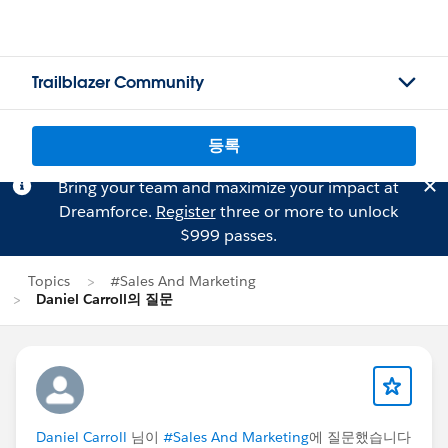
Trailblazer Community
등록
Bring your team and maximize your impact at
Dreamforce.
Register
three or more to unlock
$999 passes.
Topics
#Sales And Marketing
Daniel Carroll의 질문
Daniel Carroll
님이
#Sales And Marketing
에 질문했습니다