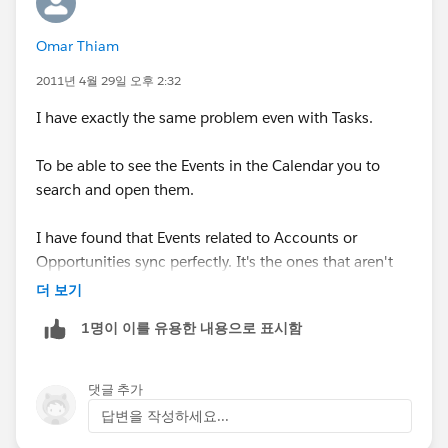
Omar Thiam
2011년 4월 29일 오후 2:32
I have exactly the same problem even with Tasks.
To be able to see the Events in the Calendar you to
search and open them.
I have found that Events related to Accounts or
Opportunities sync perfectly. It's the ones that aren't
related to any Account or Opportunity that don't sync.
더 보기
1명이 이를 유용한 내용으로 표시함
댓글 추가
답변을 작성하세요...