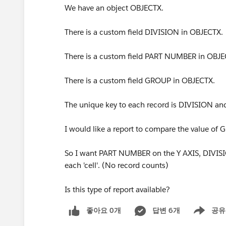
We have an object OBJECTX.
There is a custom field DIVISION in OBJECTX.
There is a custom field PART NUMBER in OBJE
There is a custom field GROUP in OBJECTX.
The unique key to each record is DIVISION 
I would like a report to compare the value o
So I want PART NUMBER on the Y AXIS, DIVISI
each 'cell'. (No record counts)
Is this type of report available?
좋아요 0개
답변 6개
공유
Show menu