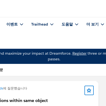
이벤트
Trailhead
도움말
더 보기
and maximize your impact at Dreamforce.
Register
three or m
passes.
질문
ds
에 질문했습니다
sions within same object