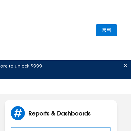
등록
ore to unlock $999
Reports & Dashboards