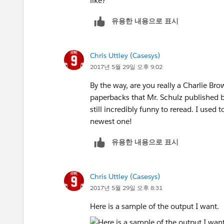
like?
유용한 내용으로 표시
Chris Uttley (Casesys)
2017년 5월 29일 오후 9:02
By the way, are you really a Charlie Brow
paperbacks that Mr. Schulz published b
still incredibly funny to reread. I used 
newest one!
유용한 내용으로 표시
Chris Uttley (Casesys)
2017년 5월 29일 오후 8:31
Here is a sample of the output I want.