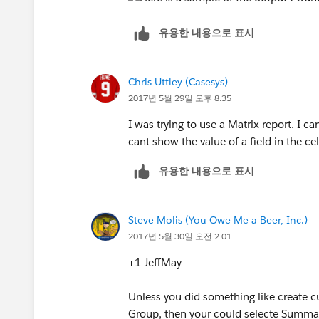
유용한 내용으로 표시
Chris Uttley (Casesys)
2017년 5월 29일 오후 8:35
I was trying to use a Matrix report. I ca
cant show the value of a field in the cel
유용한 내용으로 표시
Steve Molis (You Owe Me a Beer, Inc.)
2017년 5월 30일 오전 2:01
+1 JeffMay
Unless you did something like create 
Group, then your could selecte Summari