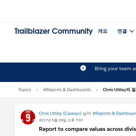
Trailblazer Community
개요
연결
Bring your team 
Topics
#Reports & Dashboards
Chris Uttley의 
Chris Uttley (Casesys)
님이
#Reports & Dashboar
2017년 5월 29일 오후 7:57
Report to compare values across divi