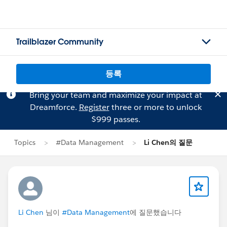
Trailblazer Community
등록
Bring your team and maximize your impact at
Dreamforce.
Register
three or more to unlock
$999 passes.
Topics
#Data Management
Li Chen의 질문
Li Chen
님이
#Data Management
에 질문했습니다