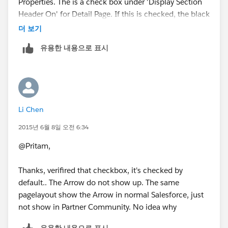
Properties. The is a check box under 'Display Section
Header On' for Detail Page. If this is checked, the black
arrow shows up when viewing the record.
더 보기
유용한 내용으로 표시
Thanks,
Pritam Shekhawat
Li Chen
2015년 6월 8일 오전 6:34
@Pritam,
Thanks, verifired that checkbox, it's checked by
default.. The Arrow do not show up. The same
pagelayout show the Arrow in normal Salesforce, just
not show in Partner Community. No idea why
유용한 내용으로 표시