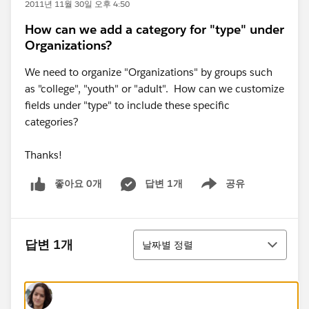
2011년 11월 30일 오후 4:50
How can we add a category for "type" under
Organizations?
We need to organize "Organizations" by groups such
as "college", "youth" or "adult". How can we customize
fields under "type" to include these specific
categories?
Thanks!
좋아요 0개
답변 1개
공유
Show menu
정렬
답변 1개
날짜별 정렬