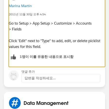
Marina Martin
2011년 11월 30일 오후 4:54
Go to Setup > App Setup > Customize > Accounts
> Fields
Click 'Edit" next to "Type" to add, edit, or delete picklist
values for this field.
1명이 이를 유용한 내용으로 표시함
댓글 추가
답변을 작성하세요...
Data Management