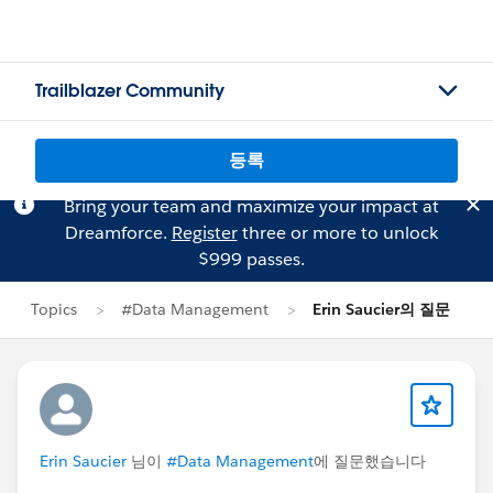
Trailblazer Community
등록
Bring your team and maximize your impact at
Dreamforce.
Register
three or more to unlock
$999 passes.
Topics
#Data Management
Erin Saucier의 질문
Erin Saucier
님이
#Data Management
에 질문했습니다