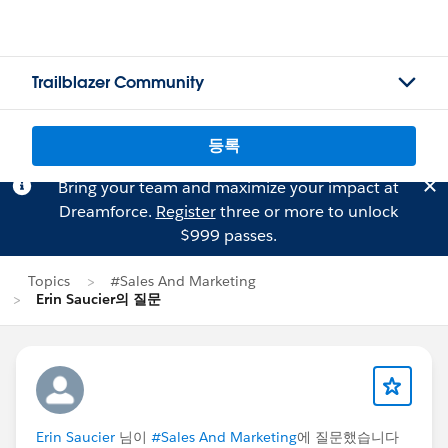
Trailblazer Community
등록
Bring your team and maximize your impact at
Dreamforce.
Register
three or more to unlock
$999 passes.
Topics
#Sales And Marketing
Erin Saucier의 질문
Erin Saucier
님이
#Sales And Marketing
에 질문했습니다