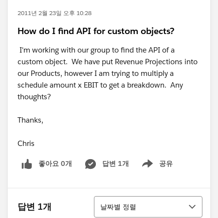
2011년 2월 23일 오후 10:28
How do I find API for custom objects?
I'm working with our group to find the API of a
custom object. We have put Revenue Projections into
our Products, however I am trying to multiply a
schedule amount x EBIT to get a breakdown. Any
thoughts?
Thanks,
Chris
좋아요 0개
답변 1개
공유
Show menu
정렬
답변 1개
날짜별 정렬