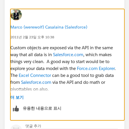
Marco (werewolf) Casalaina (Salesforce)
2011년 2월 23일 오후 10:38
Custom objects are exposed via the API in the same
way that all data is in
Salesforce.com
, which makes
things very clean. A good way to start would be to
explore your data model with the
Force.com Explorer
.
The
Excel Connector
can be a good tool to grab data
from
Salesforce.com
via the API and do math or
pivottables on also.
더 보기
유용한 내용으로 표시
댓글 추가