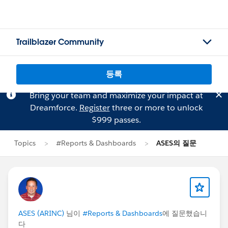
Trailblazer Community
등록
Bring your team and maximize your impact at
Dreamforce.
Register
three or more to unlock
$999 passes.
Topics
#Reports & Dashboards
ASES의 질문
ASES (ARINC)
님이
#Reports & Dashboards
에 질문했습니
다