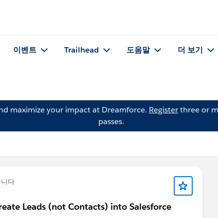
이벤트
Trailhead
도움말
더 보기
and maximize your impact at Dreamforce.
Register
three or m
passes.
습니다
eate Leads (not Contacts) into Salesforce