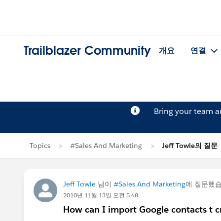
Trailblazer Community
개요
연결
Bring your team 
Topics
#Sales And Marketing
Jeff Towle의 질문
Jeff Towle
님이
#Sales And Marketing
에 질문했
2010년 11월 13일 오전 5:48
How can I import Google contacts t cr