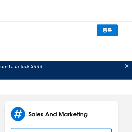
등록
ore to unlock $999
Sales And Marketing