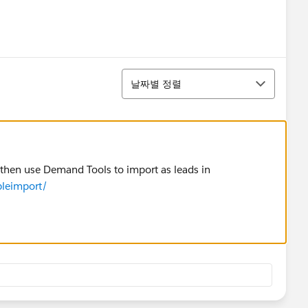
정렬
날짜별 정렬
 then use Demand Tools to import as leads in
leimport/