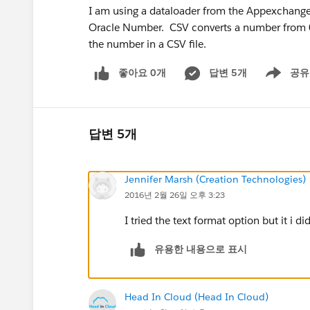
I am using a dataloader from the Appexchange
Oracle Number. CSV converts a number from 0
the number in a CSV file.
좋아요 0개
답변 5개
공유
Show menu
답변 5개
Jennifer Marsh (Creation Technologies)
2016년 2월 26일 오후 3:23
I tried the text format option but it i d
유용한 내용으로 표시
Head In Cloud (Head In Cloud)