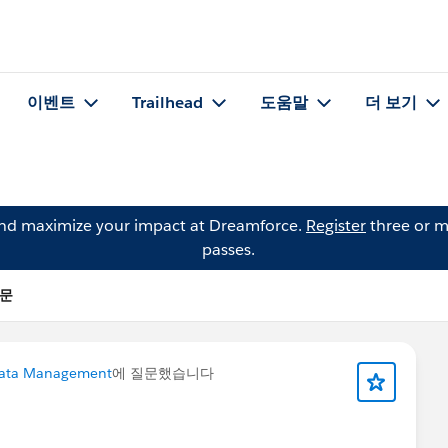
이벤트
Trailhead
도움말
더 보기
and maximize your impact at Dreamforce.
Register
three or m
passes.
질문
ata Management
에 질문했습니다