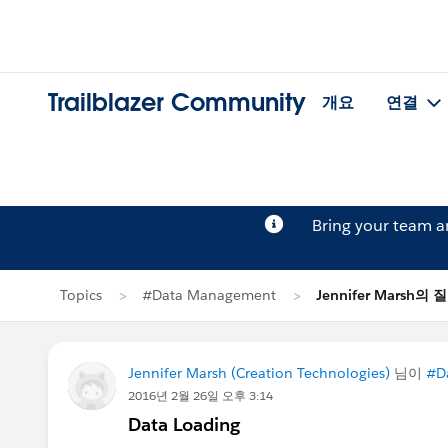
Trailblazer Community
개요
연결
Bring your team 
Topics
#Data Management
Jennifer Marsh의 
Jennifer Marsh (Creation Technologies)
님이
#D
2016년 2월 26일 오후 3:14
Data Loading