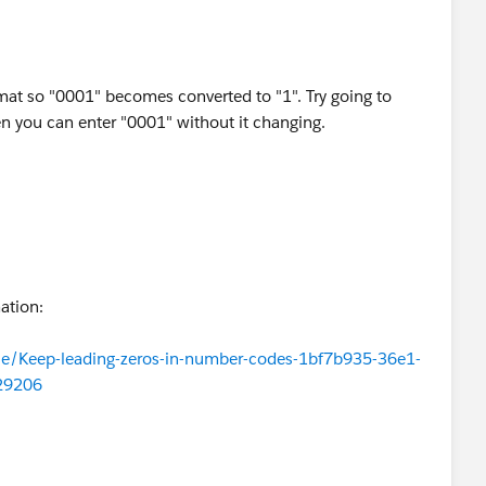
mat so "0001" becomes converted to "1". Try going to
en you can enter "0001" without it changing.
mation:
icle/Keep-leading-zeros-in-number-codes-1bf7b935-36e1-
29206