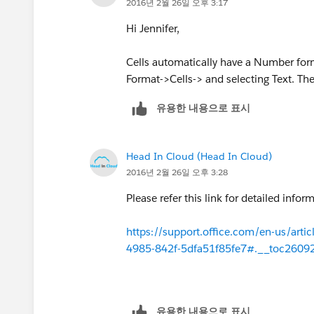
2016년 2월 26일 오후 3:17
Hi Jennifer,
Cells automatically have a Number for
Format->Cells-> and selecting Text. Th
유용한 내용으로 표시
Head In Cloud (Head In Cloud)
2016년 2월 26일 오후 3:28
Please refer this link for detailed infor
https://support.office.com/en-us/art
4985-842f-5dfa51f85fe7#.__toc2609
유용한 내용으로 표시