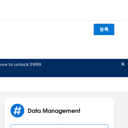
등록
ore to unlock $999
Data Management