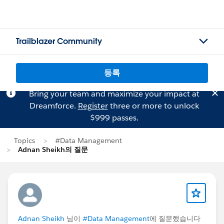
Trailblazer Community
등록
Bring your team and maximize your impact at
Dreamforce.
Register
three or more to unlock
$999 passes.
Topics
#Data Management
Adnan Sheikh의 질문
Adnan Sheikh
님이
#Data Management
에 질문했습니다