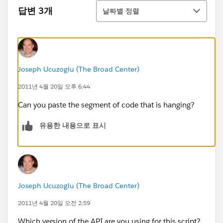
정렬
답변 3개
날짜별 정렬
Joseph Ucuzoglu (The Broad Center)
2011년 4월 20일 오후 6:44
Can you paste the segment of code that is hanging?
유용한 내용으로 표시
Joseph Ucuzoglu (The Broad Center)
2011년 4월 20일 오전 2:59
Which version of the API are you using for this script?