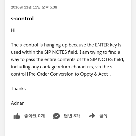
2010년 11월 11일 오후 5:38
s-control
Hi
The s-control is hanging up because the ENTER key is
used within the SIP NOTES field. I am trying to find a
way to pass the entire contents of the SIP NOTES field,
including any carriage return characters, via the s-
control [Pre-Order Conversion to Oppty & Acct].
Thanks
Adnan
좋아요 0개
답변 3개
공유
Show menu