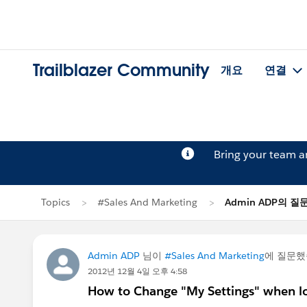
Trailblazer Community
개요
연결
Bring your team 
Topics
#Sales And Marketing
Admin ADP의 질
Admin ADP
님이
#Sales And Marketing
에 질문
2012년 12월 4일 오후 4:58
How to Change "My Settings" when log