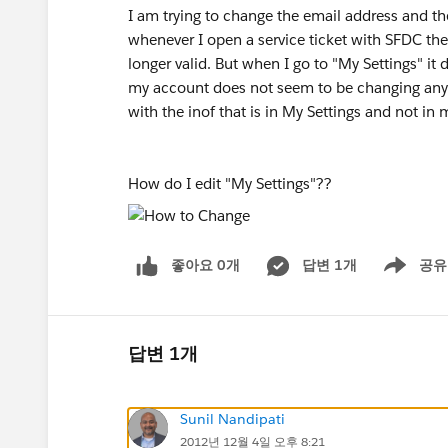
I am trying to change the email address and 
whenever I open a service ticket with SFDC they
longer valid. But when I go to "My Settings" it 
my account does not seem to be changing any
with the inof that is in My Settings and not in 
How do I edit "My Settings"??
좋아요 0개
답변 1개
공유
Show menu
답변 1개
Sunil Nandipati
2012년 12월 4일 오후 8:21