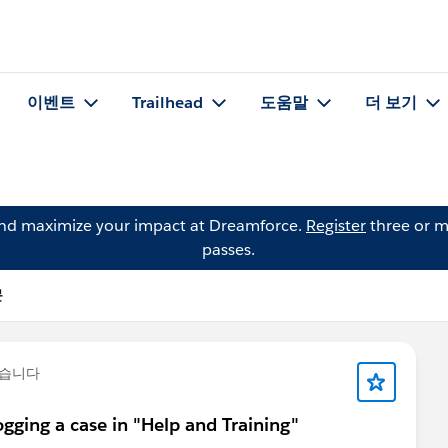
이벤트
Trailhead
도움말
더 보기
and maximize your impact at Dreamforce.
Register
three or m
passes.
문
했습니다
ging a case in "Help and Training"