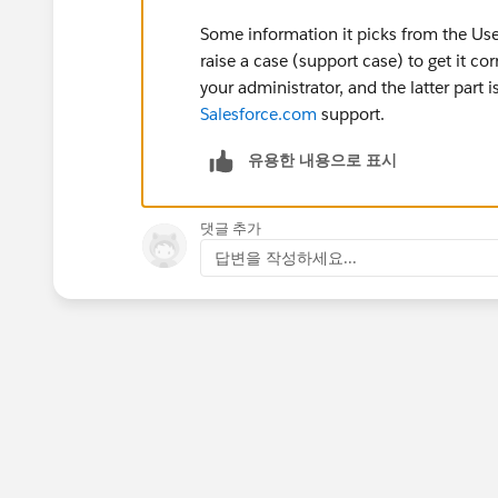
Some information it picks from the Use
raise a case (support case) to get it c
your administrator, and the latter part 
Salesforce.com
support.
유용한 내용으로 표시
댓글 추가
답변을 작성하세요...