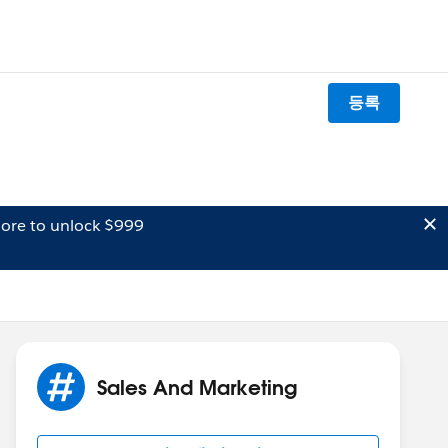
등록
ore to unlock $999
Sales And Marketing