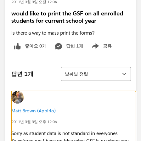
2011년 3월 3일 오전 12:04
would like to print the GSF on all enrolled
students for current school year
is there a way to mass print the forms?
좋아요 0개
답변 1개
공유
Show menu
정렬
답변 1개
날짜별 정렬
Matt Brown (Appirio)
2011년 3월 3일 오후 12:04
Sorry as student data is not standard in everyones
Salesforce org I have no idea what GSF is or where you