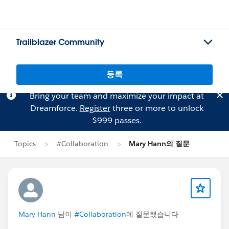
Trailblazer Community
등록
Bring your team and maximize your impact at
Dreamforce.
Register
three or more to unlock
$999 passes.
Topics
#Collaboration
Mary Hann의 질문
Mary Hann
님이
#Collaboration
에 질문했습니다