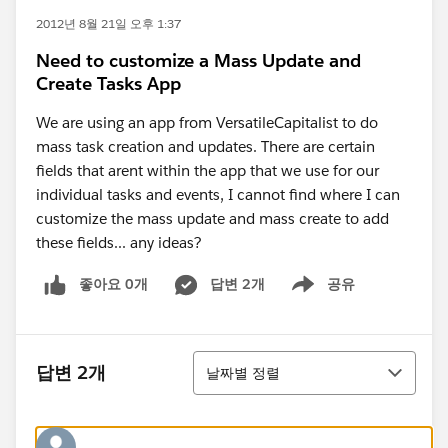
2012년 8월 21일 오후 1:37
Need to customize a Mass Update and
Create Tasks App
We are using an app from VersatileCapitalist to do
mass task creation and updates. There are certain
fields that arent within the app that we use for our
individual tasks and events, I cannot find where I can
customize the mass update and mass create to add
these fields... any ideas?
좋아요 0개
답변 2개
공유
Show menu
정렬
답변 2개
날짜별 정렬