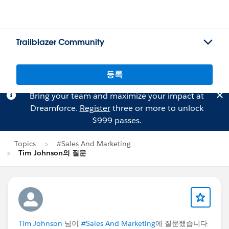
Trailblazer Community
등록
Bring your team and maximize your impact at
Dreamforce.
Register
three or more to unlock
$999 passes.
Topics
#Sales And Marketing
Tim Johnson의 질문
Tim Johnson
님이
#Sales And Marketing
에 질문했습니다