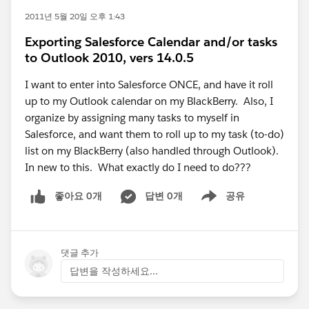
2011년 5월 20일 오후 1:43
Exporting Salesforce Calendar and/or tasks
to Outlook 2010, vers 14.0.5
I want to enter into Salesforce ONCE, and have it roll
up to my Outlook calendar on my BlackBerry. Also, I
organize by assigning many tasks to myself in
Salesforce, and want them to roll up to my task (to-do)
list on my BlackBerry (also handled through Outlook).
In new to this. What exactly do I need to do???
좋아요 0개
답변 0개
공유
Show menu
댓글 추가
답변을 작성하세요...