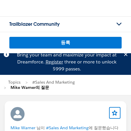
Trailblazer Community
등록
Bring your team and maximize your impact at
Dreamforce.
Register
three or more to unlock
$999 passes.
Topics
#Sales And Marketing
Mike Warner의 질문
Mike Warner
님이
#Sales And Marketing
에 질문했습니다