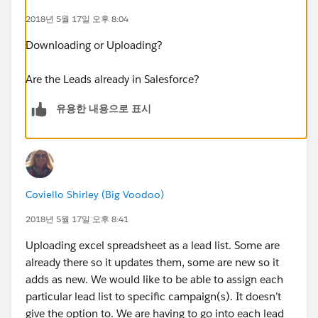
2018년 5월 17일 오후 8:04
Downloading or Uploading?
Are the Leads already in Salesforce?
유용한 내용으로 표시
Coviello Shirley (Big Voodoo)
2018년 5월 17일 오후 8:41
Uploading excel spreadsheet as a lead list. Some are
already there so it updates them, some are new so it
adds as new. We would like to be able to assign each
particular lead list to specific campaign(s). It doesn’t
give the option to. We are having to go into each lead