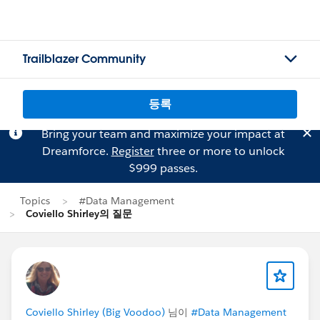
Trailblazer Community
등록
Bring your team and maximize your impact at
Dreamforce.
Register
three or more to unlock
$999 passes.
Topics
#Data Management
Coviello Shirley의 질문
Coviello Shirley (Big Voodoo)
님이
#Data Management