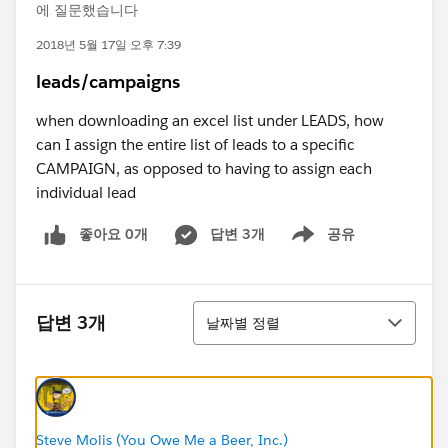
에 질문했습니다
2018년 5월 17일 오후 7:39
leads/campaigns
when downloading an excel list under LEADS, how
can I assign the entire list of leads to a specific
CAMPAIGN, as opposed to having to assign each
individual lead
좋아요 0개
답변 3개
공유
Show menu
정렬
답변 3개
날짜별 정렬
Steve Molis (You Owe Me a Beer, Inc.)