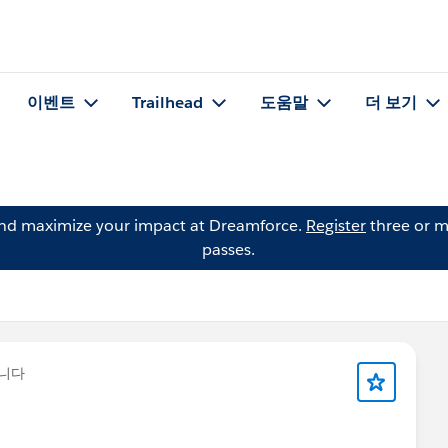
이벤트
Trailhead
도움말
더 보기
and maximize your impact at Dreamforce.
Register
three or m
passes.
니다