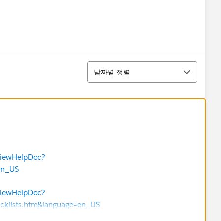
정렬
날짜별 정렬
TViewHelpDoc?
en_US
TViewHelpDoc?
picklists.htm&language=en_US