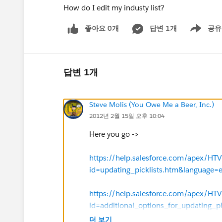
How do I edit my industy list?
좋아요 0개
답변 1개
공유
Show menu
답변 1개
Steve Molis (You Owe Me a Beer, Inc.)
2012년 2월 15일 오후 10:04
Here you go ->
https://help.salesforce.com/apex/H
id=updating_picklists.htm&language=
https://help.salesforce.com/apex/H
id=additional_options_for_updating_
더 보기