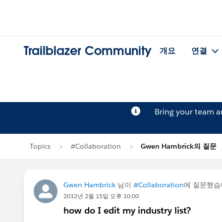
Trailblazer Community
개요
연결
Bring your team 
Topics
#Collaboration
Gwen Hambrick의 질문
Gwen Hambrick
님이
#Collaboration
에 질문했습
2012년 2월 15일 오후 10:00
how do I edit my industry list?