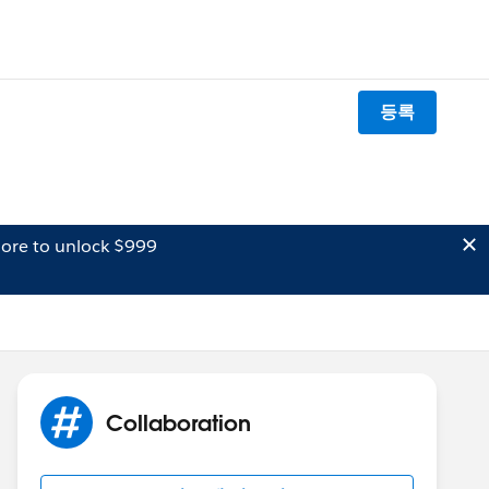
등록
ore to unlock $999
Collaboration