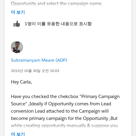
Opportunity and select the campaign name.
더 보기
1명이 이를 유용한 내용으로 표시함
Let me know if this helps.
Subramanyam Meare (ADP)
Regards,
2013년 10월 30일 오전 10:03
Anshul Jain
Hey Carla,
Have you checked the chekcbox "Primary Campaign
Source" ,Ideally if Opportunity comes from Lead
conversion Lead attached to the Campaign will
become primary campaign for the Opportunity ,But
while creating opportunity manually & suppose you
have N number of campaigns the User will have
더 보기