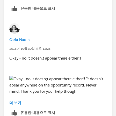
option to set the "Primary campaign source" for any
유용한 내용으로 표시
one of the Campaign which will add 100% credit to
that campaign.
Hope it helps you,
Carla Nadin
Subbu.
2013년 10월 30일 오후 12:23
Okay - no it doesn;t appear there either!!
더 보기
It doesn't apear anywhere on the opportunity record.
Never mind. Thank you for your help though. :)
유용한 내용으로 표시