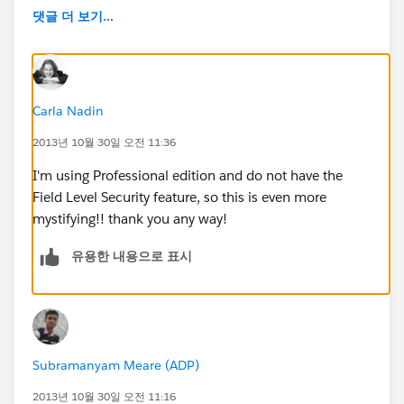
댓글 더 보기...
Carla Nadin
2013년 10월 30일 오전 11:36
I'm using Professional edition and do not have the
Field Level Security feature, so this is even more
mystifying!! thank you any way!
유용한 내용으로 표시
Subramanyam Meare (ADP)
2013년 10월 30일 오전 11:16