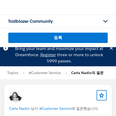
Trailblazer Community
등록
Bring your team and maximize your impact at
Dreamforce.
Register
three or more to unlock
$999 passes.
Topics
#Customer Service
Carla Nadin의 질문
Carla Nadin
님이
#Customer Service
에 질문했습니다