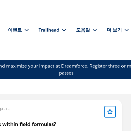
이벤트
Trailhead
도움말
더 보기
and maximize your impact at Dreamforce.
Register
three or m
passes.
습니다
 within field formulas?