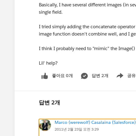
Basically, I have several different images (in seve
single field.
I tried simply adding the concatenate operator
image function doesn't combine well, and I get
I think I probably need to "mimic" the Image() 
Lil' help?
좋아요 0개
답변 2개
공유
Show menu
답변 2개
Marco (werewolf) Casalaina (Salesforce)
2011년 2월 23일 오전 3:29