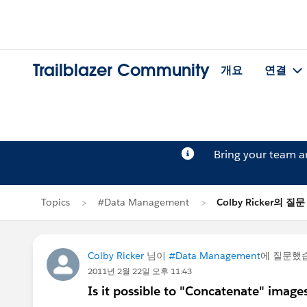
Trailblazer Community
개요
연결
Bring your team 
Topics
#Data Management
Colby Ricker의 질문
Colby Ricker
님이
#Data Management
에 질문했
2011년 2월 22일 오후 11:43
Is it possible to "Concatenate" images