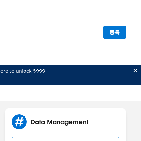
등록
ore to unlock $999
Data Management