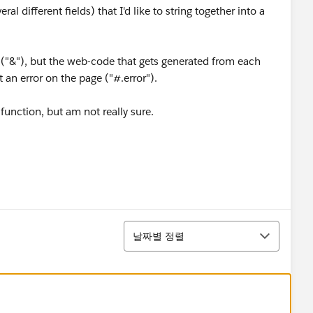
ral different fields) that I'd like to string together into a
 ("&"), but the web-code that gets generated from each
 an error on the page ("#.error").
function, but am not really sure.
정렬
날짜별 정렬