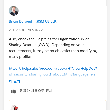
Bryan Boroughf (RSM US LLP)
2011년 6월 10일 오후 7:28
Also, check the Help files for Organization-Wide
Sharing Defaults (OWD). Depending on your
requirements, it may be much easier than modifying
many profiles.
https://help.salesforce.com/apex/HTViewHelpDoc?
id=security_sharing_owd_about.htm&language=en
더 보기
유용한 내용으로 표시