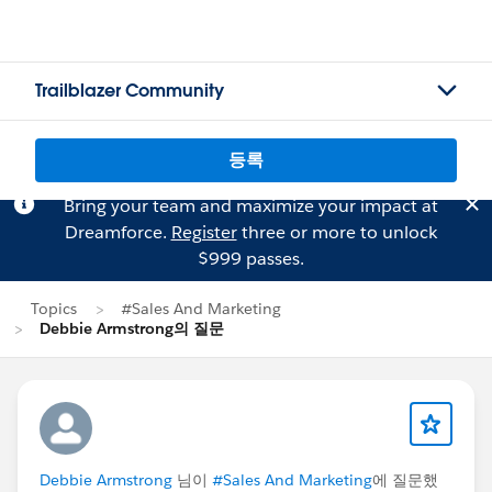
Trailblazer Community
등록
Bring your team and maximize your impact at
Dreamforce.
Register
three or more to unlock
$999 passes.
Topics
#Sales And Marketing
Debbie Armstrong의 질문
Debbie Armstrong
님이
#Sales And Marketing
에 질문했