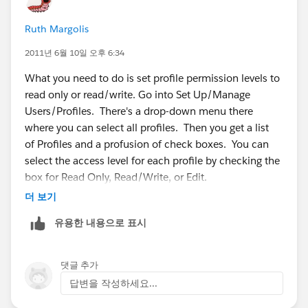
Ruth Margolis
2011년 6월 10일 오후 6:34
What you need to do is set profile permission levels to
read only or read/write. Go into Set Up/Manage
Users/Profiles. There's a drop-down menu there
where you can select all profiles. Then you get a list
of Profiles and a profusion of check boxes. You can
select the access level for each profile by checking the
box for Read Only, Read/Write, or Edit.
더 보기
Another way of doing it is to add the specific people
유용한 내용으로 표시
to the Account Team and assign them read/write
permissions. You can also Share with other members
of your team. For this to work, you'll need to know
댓글 추가
specifically who needs access to what account.
답변을 작성하세요...