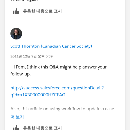
유용한 내용으로 표시
Scott Thornton (Canadian Cancer Society)
2011년 12월 9일 오후 5:39
Hi Pam, I think this Q&A might help answer your
follow-up.
http://success.salesforce.com/questionDetail?
qId=a1X30000000HZffEAG
Also, this article on using workflow to update a case
when email-to-case message is received may help:
더 보기
http://techblog.appirio.com/2008/12/using-
유용한 내용으로 표시
workflow-to-update-case-when.html