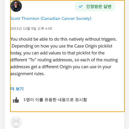
인정받은 답변
Scott Thornton (Canadian Cancer Society)
2011년 12월 9일 오후 4:05
You should be able to do this natively without triggers.
Depending on how you use the Case Origin picklist
today, you can add values to that picklist for the
different "To" routing addresses, so each of the routing
addresses get a different Origin you can use in your
assignment rules.
For example, for emails to '
support@abc.com
', make
더 보기
the Case Origin as "Email - Support". Then in case
1명이 이를 유용한 내용으로 표시함
assignment rules, add a rule where if Case Origin is
"Email - Support", assign to a defined support queue.