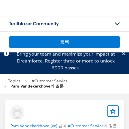
Trailblazer Community
등록
Bring your team and maximize your impact at
Dreamforce.
Register
three or more to unlock
$999 passes.
Topics
#Customer Service
Pam Vandekerkhove의 질문
Pam Vandekerkhove (xx)
님이
#Customer Service
에 질문