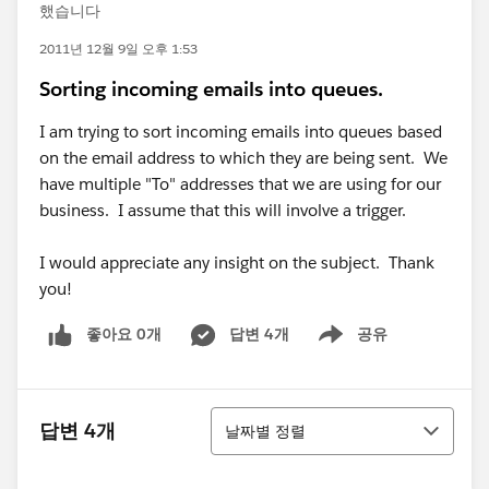
했습니다
2011년 12월 9일 오후 1:53
Sorting incoming emails into queues.
I am trying to sort incoming emails into queues based
on the email address to which they are being sent. We
have multiple "To" addresses that we are using for our
business. I assume that this will involve a trigger.
I would appreciate any insight on the subject. Thank
you!
좋아요 0개
답변 4개
공유
Show menu
정렬
답변 4개
날짜별 정렬