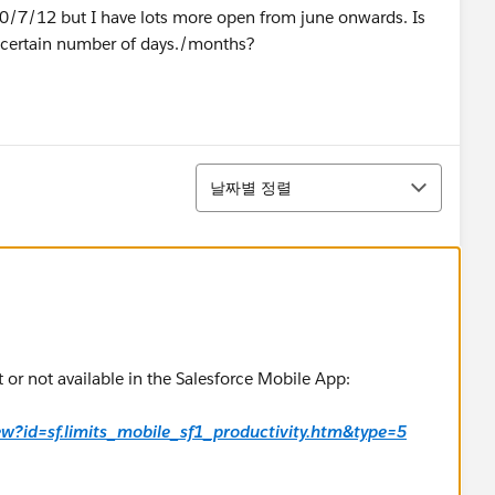
0/7/12 but I have lots more open from june onwards. Is
 a certain number of days./months?
정렬
날짜별 정렬
t or not available in the Salesforce Mobile App:
iew?id=sf.limits_mobile_sf1_productivity.htm&type=5