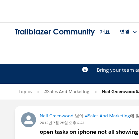
Trailblazer Community
개요
연결
Bring your team 
Topics
#Sales And Marketing
Neil Greenwoo
Neil Greenwood
님이
#Sales And Marketing
에 
2012년 7월 25일 오후 4:41
open tasks on iphone not all showing