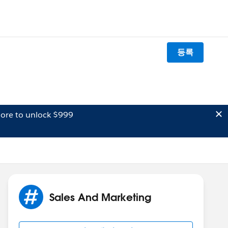
등록
ore to unlock $999
Sales And Marketing