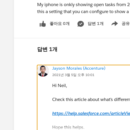
My iphone is onkly showing open tasks from 2
this a setting that you can configure to show
좋아요 0개
답변 1개
공유
Show menu
답변 1개
Jayson Morales (Accenture)
2021년 3월 5일 오후 10:01
Hi Neil,
Check this article about what’s differen
https://help.salesforce.com/articleV
Hope this helps.