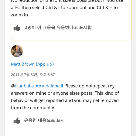
No reduction of the font size is possible but if you use
a PC then select Ctrl & - to zoom out and Ctrl & + to
zoom in.
2명이 이 내용을 유용하다고 표시함
Matt Brown (Appirio)
2011년 7월 30일 오후 3:37
@
Haribabu Amudalapalli
Please do not repeat my
answers on mine or anyone elses posts. This kind of
behavior will get reported and you may get removed
from the community.
유용한 내용으로 표시