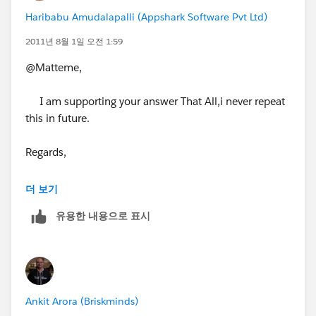
Haribabu Amudalapalli (Appshark Software Pvt Ltd)
2011년 8월 1일 오전 1:59
@Matteme,
I am supporting your answer That All,i never repeat
this in future.
Regards,
Haribabu Amudalapalli
더 보기
유용한 내용으로 표시
Ankit Arora (Briskminds)