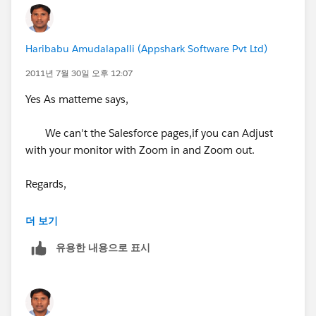
Haribabu Amudalapalli (Appshark Software Pvt Ltd)
2011년 7월 30일 오후 12:07
Yes As matteme says,
We can't the Salesforce pages,if you can Adjust
with your monitor with Zoom in and Zoom out.
Regards,
Haribabu Amudalapalli
더 보기
유용한 내용으로 표시