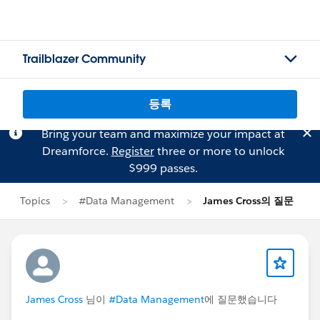
Trailblazer Community
등록
Bring your team and maximize your impact at
Dreamforce.
Register
three or more to unlock
$999 passes.
Topics
#Data Management
James Cross의 질문
James Cross
님이
#Data Management
에 질문했습니다