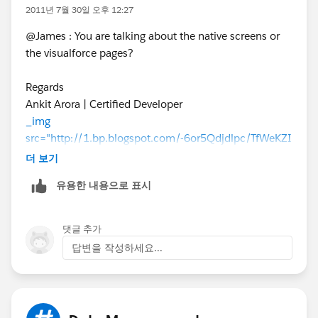
2011년 7월 30일 오후 12:27
@James : You are talking about the native screens or
the visualforce pages?
Regards
Ankit Arora | Certified Developer
_img
src="http://1.bp.blogspot.com/-6or5Qdjdlpc/TfWeKZI
Q9fI/AAAAAAAAADY/QJOxPzAaUt0/s170/Ankit-
더 보기
FB.png" /_
_img src="http://3.bp.blogspot.com/-
유용한 내용으로 표시
_zrHcu18xjM/TfWeOWM2vAI/AAAAAAAAADg/IwJ3z
3NEbEg/s170/blogger_logo50.jpg" /_
_img
src="http://1.bp.blogspot.com/-ycM-
댓글 추가
M1F5peQ/TfWfPIx9dTI/AAAAAAAAAEA/5vmr179iJQ
답변을 작성하세요...
A/s170/linkedin_logo.png" /_
_img
src="http://1.bp.blogspot.com/-
OZJJ4xf2KII/TfWedGqxZpI/AAAAAAAAAD4/26hAR7H
Td8o/s170/twitter-logo.png" /_
_img