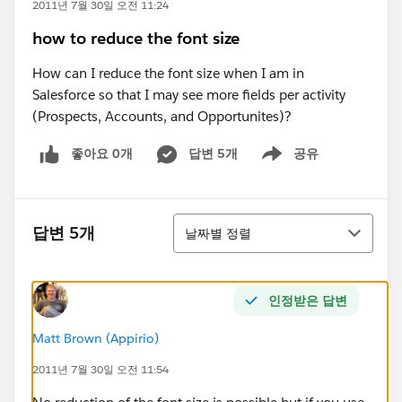
2011년 7월 30일 오전 11:24
how to reduce the font size
How can I reduce the font size when I am in
Salesforce so that I may see more fields per activity
(Prospects, Accounts, and Opportunites)?
좋아요 0개
답변 5개
공유
Show menu
정렬
답변 5개
날짜별 정렬
인정받은 답변
Matt Brown (Appirio)
2011년 7월 30일 오전 11:54