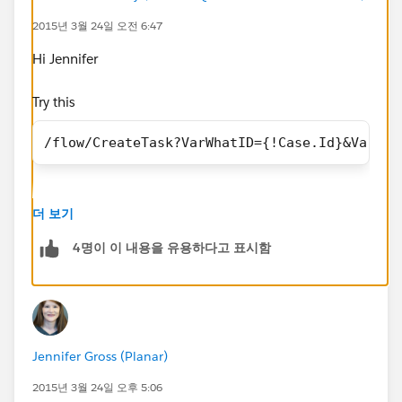
2015년 3월 24일 오전 6:47
Salesforce Error ID: 1546368748-59310 (351512085)
Hi Jennifer
I also tried using a DateValue conversion but this
doens't work either. Same error.
Try this
/flow/CreateTask?VarWhatID={!Case.Id}&VarOwn
/flow/CreateTask?VarWhatID=
{!
Case.Id
}&VarOwnerID={!Case.OwnerId}&VarWho=
{!Case.ContactId}&VarName=
Date value need to be passed in the format 'YYYY-MM-
{!Case.Action_Required__c}&
VarTaskDueDate
=DATEV
더 보기
DD', and TEXT function will give you that.
ALUE({!Case.Follow_Up_By__c})}
4명이 이 내용을 유용하다고 표시함
Does anyone know how to successfully pass a date
field from an Object into a Visual Workflow as a
parameter?
Jennifer Gross (Planar)
Thanks!
2015년 3월 24일 오후 5:06