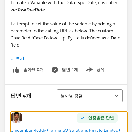
I create a Variable with the Data Type Date, it is called
varTaskDueDate
.
I attempt to set the value of the variable by adding a
parameter to the calling URL as below. The custom
Case field !Case.Follow_Up_By__c is defined as a Date
field.
더 보기
/flow/CreateTask?VarWhatID=
{!
Case.Id
}&VarOwnerID={!Case.OwnerId}&VarWho=
좋아요 0개
답변 4개
공유
Show menu
{!Case.ContactId}&VarName=
{!Case.Action_Required__c}&
VarTaskDueDate
=
{!Case.Follow_Up_By__c}
정렬
답변 4개
날짜별 정렬
The URL above gets the error below
Flow encountered an error when processing and
인정받은 답변
converting between data types. Please check the flow
and ensure all data types are matched correctly.
Chidambar Reddy (FormulaQ Solutions Private Limited)