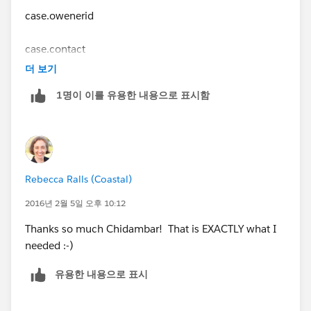
case.owenerid
case.contact
더 보기
case.actionrequired
1명이 이를 유용한 내용으로 표시함
case.followupby
then you can use those values to create your task
Rebecca Ralls (Coastal)
Makes sense?
2016년 2월 5일 오후 10:12
Thanks so much Chidambar! That is EXACTLY what I
needed :-)
유용한 내용으로 표시