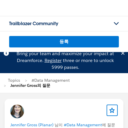
Trailblazer Community
등록
Bring your team and maximize your impact at
Dreamforce.
Register
three or more to unlock
$999 passes.
Topics
#Data Management
Jennifer Gross의 질문
Jennifer Gross (Planar)
님이
#Data Management
에 질문