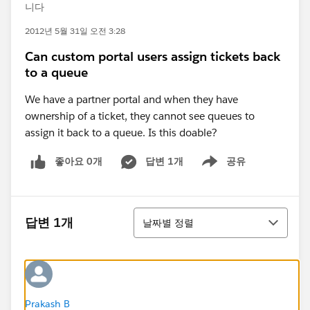
니다
2012년 5월 31일 오전 3:28
Can custom portal users assign tickets back
to a queue
We have a partner portal and when they have
ownership of a ticket, they cannot see queues to
assign it back to a queue. Is this doable?
좋아요 0개
답변 1개
공유
Show menu
정렬
답변 1개
날짜별 정렬
Prakash B