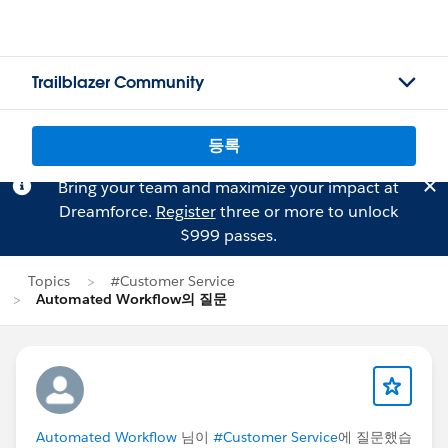
Trailblazer Community
등록
Bring your team and maximize your impact at
Dreamforce.
Register
three or more to unlock
$999 passes.
Topics
#Customer Service
Automated Workflow의 질문
Automated Workflow
님이
#Customer Service
에 질문했습