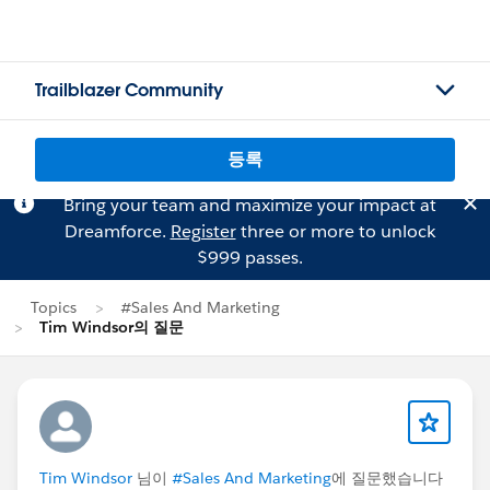
Trailblazer Community
등록
Bring your team and maximize your impact at
Dreamforce.
Register
three or more to unlock
$999 passes.
Topics
#Sales And Marketing
Tim Windsor의 질문
Tim Windsor
님이
#Sales And Marketing
에 질문했습니다