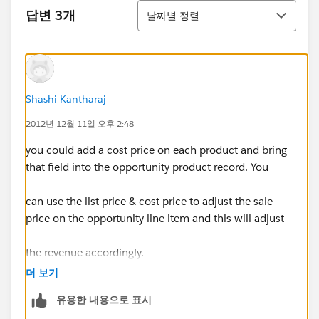
정렬
답변 3개
날짜별 정렬
Shashi Kantharaj
2012년 12월 11일 오후 2:48
you could add a cost price on each product and bring
that field into the opportunity product record. You
can use the list price & cost price to adjust the sale
price on the opportunity line item and this will adjust
the revenue accordingly.
더 보기
유용한 내용으로 표시