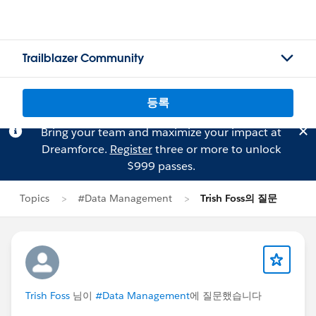
Trailblazer Community
등록
Bring your team and maximize your impact at
Dreamforce.
Register
three or more to unlock
$999 passes.
Topics
#Data Management
Trish Foss의 질문
Trish Foss
님이
#Data Management
에 질문했습니다