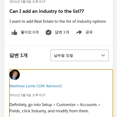
2011년 2월 8일 오후 8:17
Can I add an industry to the list??
I want to add Real Estate to the list of industry options
좋아요 0개
답변 1개
공유
Show menu
정렬
답변 1개
날짜별 정렬
Matthew Lamb (10K Advisors)
2011년 2월 8일 오후 8:27
Definitely, go into Setup > Customize > Accounts >
Fields, click Industry, and modify from there.