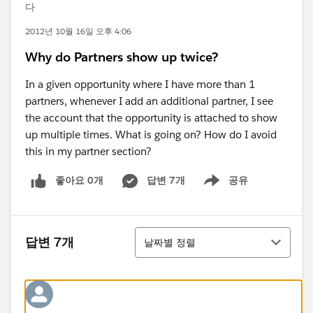
다
2012년 10월 16일 오후 4:06
Why do Partners show up twice?
In a given opportunity where I have more than 1
partners, whenever I add an additional partner, I see
the account that the opportunity is attached to show
up multiple times. What is going on? How do I avoid
this in my partner section?
좋아요 0개
답변 7개
공유
Show menu
정렬
답변 7개
날짜별 정렬