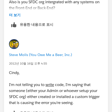
Also is you SFDC org intergrated with any systems on
the Front-End or Back-End?
더 보기
유용한 내용으로 표시
Steve Molis (You Owe Me a Beer, Inc.)
2012년 10월 16일 오후 4:55
Cindy,
I'm not telling you to
write
code, I'm saying that
someone (either your Admin or whoever setup your
SFDC org) either created or installed a custom trigger
that is causing the error you're seeing.