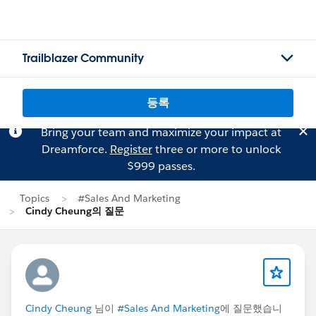
Trailblazer Community
등록
Bring your team and maximize your impact at
Dreamforce.
Register
three or more to unlock
$999 passes.
Topics
#Sales And Marketing
Cindy Cheung의 질문
Cindy Cheung
님이
#Sales And Marketing
에 질문했습니