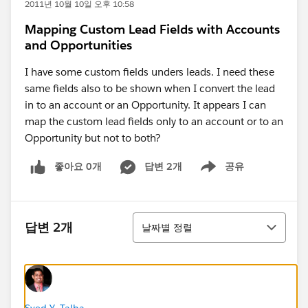
2011년 10월 10일 오후 10:58
Mapping Custom Lead Fields with Accounts
and Opportunities
I have some custom fields unders leads. I need these
same fields also to be shown when I convert the lead
in to an account or an Opportunity. It appears I can
map the custom lead fields only to an account or to an
Opportunity but not to both?
좋아요 0개
답변 2개
공유
Show menu
정렬
답변 2개
날짜별 정렬
Syed Y. Talha