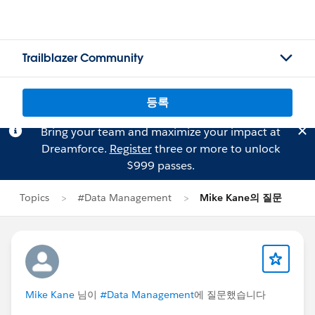
Trailblazer Community
등록
Bring your team and maximize your impact at
Dreamforce.
Register
three or more to unlock
$999 passes.
Topics
#Data Management
Mike Kane의 질문
Mike Kane
님이
#Data Management
에 질문했습니다