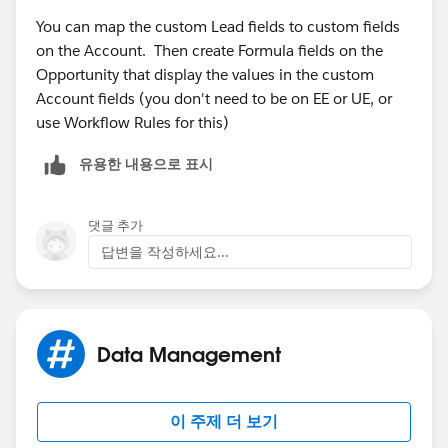
Account through leav conversion and then from
You can map the custom Lead fields to custom fields
Account to opportunity through field update at the
on the Account. Then create Formula fields on the
time of opportunity creation.
Opportunity that display the values in the custom
Account fields (you don't need to be on EE or UE, or
I hope it help.
use Workflow Rules for this)
유용한 내용으로 표시
댓글 추가
답변을 작성하세요...
Data Management
이 주제 더 보기