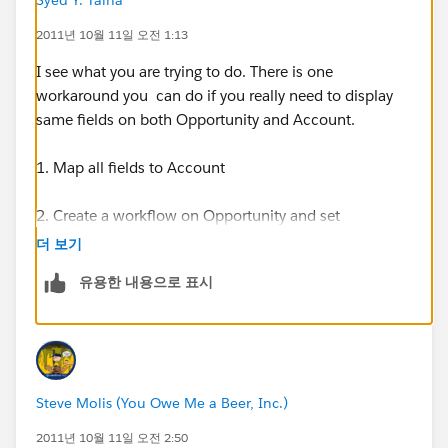
2011년 10월 11일 오전 1:13
I see what you are trying to do. There is one
workaround you can do if you really need to display
same fields on both Opportunity and Account.
1. Map all fields to Account
2. Create a workflow on Opportunity and set
evaluation whenever create new record and didnot
더 보기
previously meet criteria.
유용한 내용으로 표시
3. do a fild update for opportunity fields which you
wanted to map initially in lead conversion process. use
the formula in field update to bring value from
Account throug lookup relationship (see screen shot)
Steve Molis (You Owe Me a Beer, Inc.)
This way you will transfer all fields from lead to
2011년 10월 11일 오전 2:50