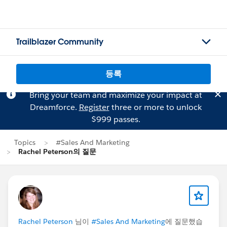
Trailblazer Community
등록
Bring your team and maximize your impact at
Dreamforce.
Register
three or more to unlock
$999 passes.
Topics
#Sales And Marketing
Rachel Peterson의 질문
Rachel Peterson
님이
#Sales And Marketing
에 질문했습