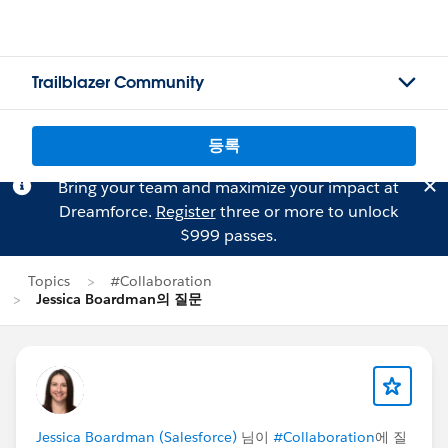
Trailblazer Community
등록
Bring your team and maximize your impact at
Dreamforce.
Register
three or more to unlock
$999 passes.
Topics
#Collaboration
Jessica Boardman의 질문
Jessica Boardman (Salesforce)
님이
#Collaboration
에 질