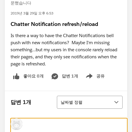
문했습니다
2019년 3월 29일 오후 6:53
Chatter Notification refresh/reload
Is there a way to have the Chatter Notifications bell
push with new notifications? Maybe I'm missing
something...but my users in the console rarely reload
their pages, and they only see notifications when the
page is refreshed.
좋아요 0개
답변 1개
공유
Show menu
정렬
답변 1개
날짜별 정렬