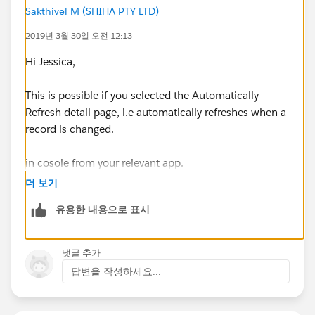
Sakthivel M (SHIHA PTY LTD)
2019년 3월 30일 오전 12:13
Hi Jessica,
This is possible if you selected the Automatically
Refresh detail page, i.e automatically refreshes when a
record is changed.
in cosole from your relevant app.
더 보기
Reference:
유용한 내용으로 표시
https://help.salesforce.com/articleView?
id=console2_push_notifications.htm&type=5
댓글 추가
답변을 작성하세요...
Thanks & Regards,
Sakthivel Madesh