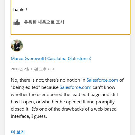
Thanks!
유용한 내용으로 표시
Marco (werewolf) Casalaina (Salesforce)
2012년 2월 13일 오후 7:31
No, there is not; there's no notion in
Salesforce.com
of
"being edited" because
Salesforce.com
can't know
whether the user opened the lead edit page and still
has it open, or whether he opened it and promptly
closed it. It's one of the drawbacks of a web-based
interface, I guess.
Is this really happening to you that often?
더 보기