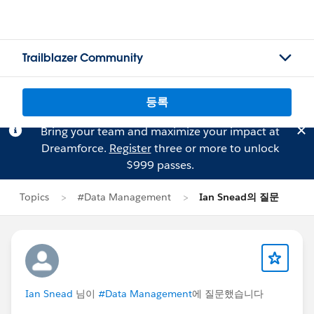
Trailblazer Community
등록
Bring your team and maximize your impact at
Dreamforce.
Register
three or more to unlock
$999 passes.
Topics
#Data Management
Ian Snead의 질문
Ian Snead
님이
#Data Management
에 질문했습니다