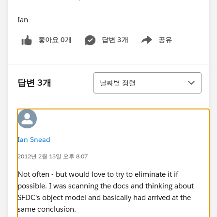
Ian
좋아요 0개
답변 3개
공유
Show menu
정렬
답변 3개
날짜별 정렬
Ian Snead
2012년 2월 13일 오후 8:07
Not often - but would love to try to eliminate it if
possible. I was scanning the docs and thinking about
SFDC's object model and basically had arrived at the
same conclusion.