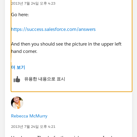
2013년 7월 24일 오후 4:23
Go here:
https://success.salesforce.com/answers
And then you should see the picture in the upper left
hand corner.
Best of luck!
더 보기
유용한 내용으로 표시
Rebecca McMurry
2013년 7월 24일 오후 4:21