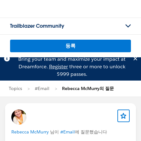
Trailblazer Community
등록
Bring your team and maximize your impact at
Dreamforce.
Register
three or more to unlock
$999 passes.
Topics
#Email
Rebecca McMurry의 질문
Rebecca McMurry
님이
#Email
에 질문했습니다