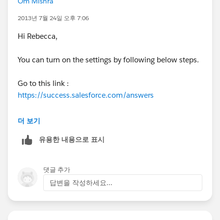
Om Mishra
2013년 7월 24일 오후 7:06
Hi Rebecca,
You can turn on the settings by following below steps.
Go to this link :
https://success.salesforce.com/answers
You can see your picture down below click on Edit My
더 보기
Settings, then Click on Email Settings and Check
유용한 내용으로 표시
Receive email notifications box.
By following above steps you should good to go.
댓글 추가
답변을 작성하세요...
Thanks,
Om Mishra,