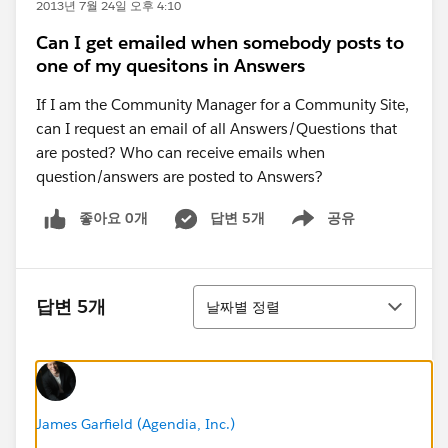
2013년 7월 24일 오후 4:10
Can I get emailed when somebody posts to
one of my quesitons in Answers
If I am the Community Manager for a Community Site,
can I request an email of all Answers/Questions that
are posted? Who can receive emails when
question/answers are posted to Answers?
좋아요 0개
답변 5개
공유
Show menu
정렬
답변 5개
날짜별 정렬
James Garfield (Agendia, Inc.)