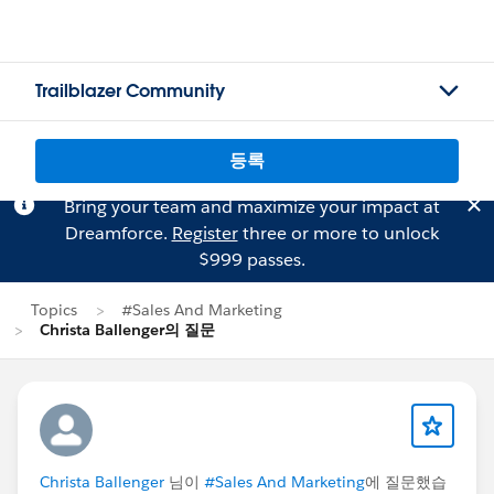
Trailblazer Community
등록
Bring your team and maximize your impact at
Dreamforce.
Register
three or more to unlock
$999 passes.
Topics
#Sales And Marketing
Christa Ballenger의 질문
Christa Ballenger
님이
#Sales And Marketing
에 질문했습