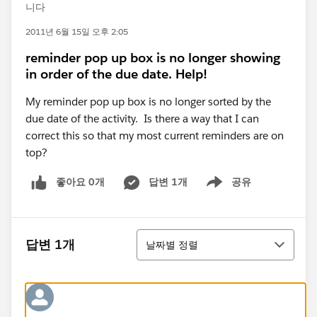
니다
2011년 6월 15일 오후 2:05
reminder pop up box is no longer showing
in order of the due date. Help!
My reminder pop up box is no longer sorted by the
due date of the activity. Is there a way that I can
correct this so that my most current reminders are on
top?
좋아요 0개
답변 1개
공유
Show menu
정렬
답변 1개
날짜별 정렬