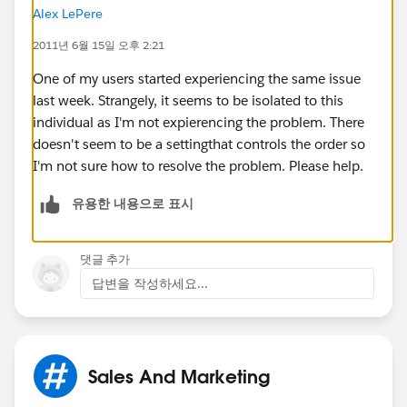
Alex LePere
2011년 6월 15일 오후 2:21
One of my users started experiencing the same issue
last week. Strangely, it seems to be isolated to this
individual as I'm not expierencing the problem. There
doesn't seem to be a settingthat controls the order so
I'm not sure how to resolve the problem. Please help.
유용한 내용으로 표시
댓글 추가
답변을 작성하세요...
Sales And Marketing