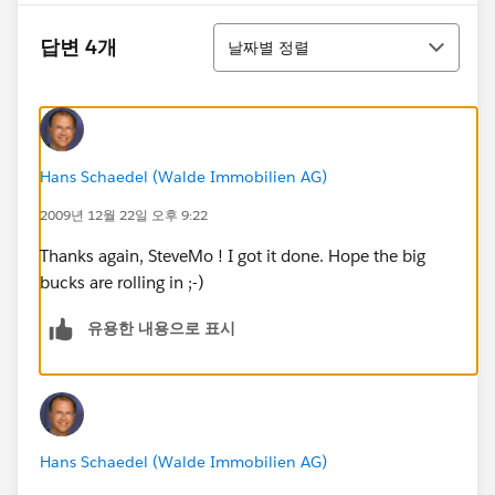
정렬
답변 4개
날짜별 정렬
Hans Schaedel (Walde Immobilien AG)
2009년 12월 22일 오후 9:22
Thanks again, SteveMo ! I got it done. Hope the big
bucks are rolling in ;-)
유용한 내용으로 표시
Hans Schaedel (Walde Immobilien AG)