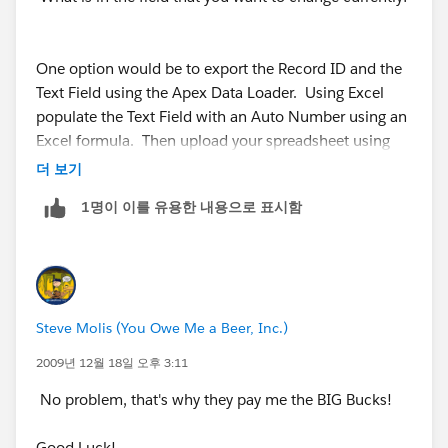
One option would be to export the Record ID and the
Text Field using the Apex Data Loader. Using Excel
populate the Text Field with an Auto Number using an
Excel formula. Then upload your spreadsheet using
the Apex Data loader to update your existing records.
더 보기
Change your SFDC Text field to an Auto-Number and
1명이 이를 유용한 내용으로 표시함
use the last Auto Number on your Excel spreadsheet (
+ 1) as your starting number
Steve Molis (You Owe Me a Beer, Inc.)
2009년 12월 18일 오후 3:11
No problem, that's why they pay me the BIG Bucks!
Good Luck!