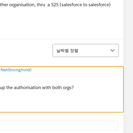
ther organisation, thru a S2S (salesforce to salesforce)
정렬
날짜별 정렬
/ NetStronghold)
up the authorisation with both orgs?