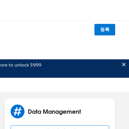
등록
ore to unlock $999
Data Management