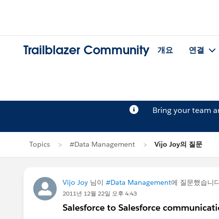
Trailblazer Community
개요
연결
Bring your team 
Topics
#Data Management
Vijo Joy의 질문
Vijo Joy
님이
#Data Management
에 질문했습니
2011년 12월 22일 오후 4:43
Salesforce to Salesforce communicati