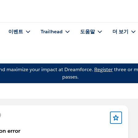
이벤트
Trailhead
도움말
더 보기
and maximize your impact at Dreamforce.
Register
three or m
passes.
다
on error