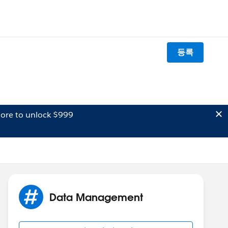
등록
ore to unlock $999
Data Management