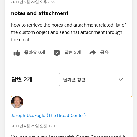
2011년 4월 23일 오후 2:40
notes and attachment
how to retrieve the notes and attachment related list of
the custom object and send that attachment through
the email
좋아요 0개
답변 2개
공유
Show menu
정렬
답변 2개
날짜별 정렬
Joseph Ucuzoglu (The Broad Center)
2011년 4월 25일 오전 12:13