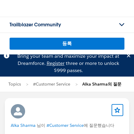
Trailblazer Community
등록
Bring your team and maximize your impact at
Dreamforce.
Register
three or more to unlock
$999 passes.
Topics
#Customer Service
Alka Sharma의 질문
Alka Sharma
님이
#Customer Service
에 질문했습니다