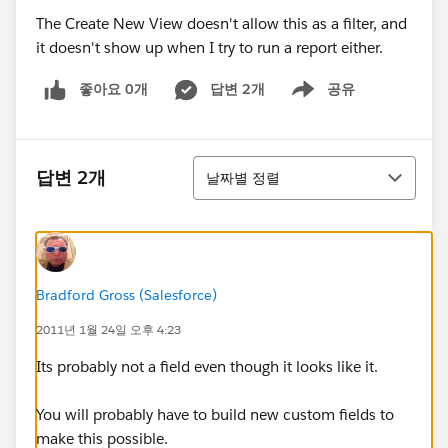
The Create New View doesn't allow this as a filter, and
it doesn't show up when I try to run a report either.
좋아요 0개
답변 2개
공유
Show menu
정렬
답변 2개
날짜별 정렬
Bradford Gross (Salesforce)
2011년 1월 24일 오후 4:23
Its probably not a field even though it looks like it.
You will probably have to build new custom fields to
make this possible.