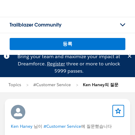
Trailblazer Community
등록
Bring your team and maximize your impact at
Dreamforce.
Register
three or more to unlock
$999 passes.
Topics
#Customer Service
Ken Haney의 질문
Ken Haney
님이
#Customer Service
에 질문했습니다