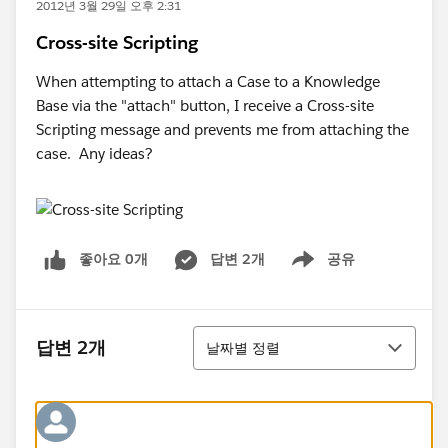
2012년 3월 29일 오후 2:31
Cross-site Scripting
When attempting to attach a Case to a Knowledge
Base via the "attach" button, I receive a Cross-site
Scripting message and prevents me from attaching the
case. Any ideas?
좋아요 0개
답변 2개
공유
Show menu
정렬
답변 2개
날짜별 정렬