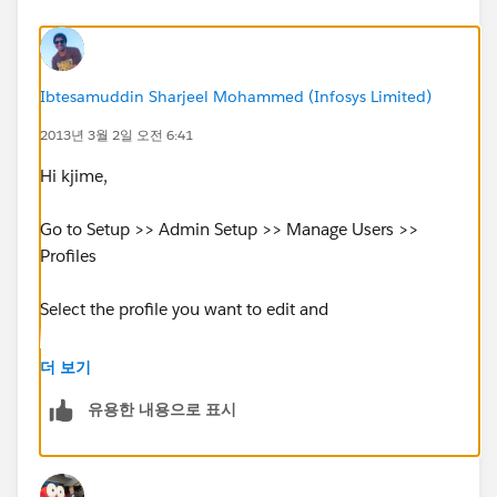
Ibtesamuddin Sharjeel Mohammed (Infosys Limited)
2013년 3월 2일 오전 6:41
Hi kjime,
Go to Setup >> Admin Setup >> Manage Users >>
Profiles
Select the profile you want to edit and
Under System section, select login hours.
더 보기
유용한 내용으로 표시
There you can do the needed settings!