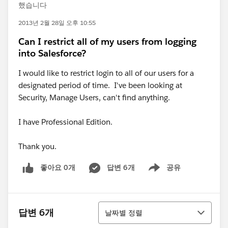
했습니다
2013년 2월 28일 오후 10:55
Can I restrict all of my users from logging
into Salesforce?
I would like to restrict login to all of our users for a
designated period of time. I've been looking at
Security, Manage Users, can't find anything.
I have Professional Edition.
Thank you.
좋아요 0개
답변 6개
공유
Show menu
정렬
답변 6개
날짜별 정렬