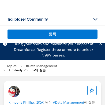
Trailblazer Community
등록
Bring your team and maximize your impact at
Dreamforce.
Register
three or more to unlock
$999 passes.
Topics
#Data Management
Kimberly Phillips의 질문
Kimberly Phillips (BCA)
님이
#Data Management
에 질문