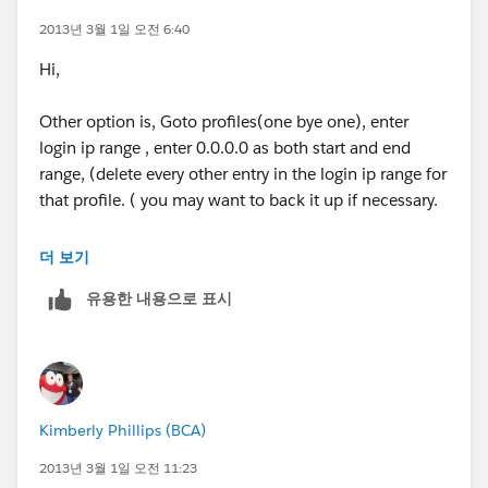
2013년 3월 1일 오전 6:40
Hi,
Other option is, Goto profiles(one bye one), enter
login ip range , enter 0.0.0.0 as both start and end
range, (delete every other entry in the login ip range for
that profile. ( you may want to back it up if necessary.
after ur work is done, you may put them back.
더 보기
유용한 내용으로 표시
You can use data loader to extract all existing ip
ranges, back up and insert 0.0.0.0 for all the profiles
using data loader.
pls make sure system administrator profile is not
Kimberly Phillips (BCA)
restricted.
2013년 3월 1일 오전 11:23
Thanks