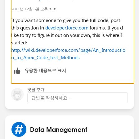
mId=:
acc.id
])
2011년 12월 5일 오후 8:18
{
If you want someone to give you the full code, post
this question in
developer.force.com
forums. If you'd
// System.debug('!!!!!@@@@@@@@@'+prn1);
like to try to figure it out on your own, this is where I
started:
// opplist.add(prn1. Opportunityid )
http://wiki.developerforce.com/page/An_Introductio
n_to_Apex_Code_Test_Methods
for (Opportunity opp:
유용한 내용으로 표시
[Select Verified_Value__c from Opportunity where id=:
prn1.Opportunityid ])
댓글 추가
{
답변을 작성하세요...
// System.debug('$$$$$$$$$$$$@@@@@@
Data Management
@@@'+opp);