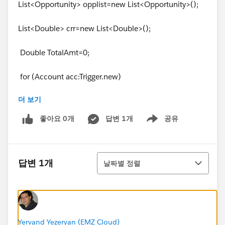
List<Opportunity> opplist=new List<Opportunity>();
List<Double> crr=new List<Double>();
Double TotalAmt=0;
for (Account acc:Trigger.new)
더 보기
{
좋아요 0개
답변 1개
공유
Show menu
// System.debug('######@@@@@@@@@'+acc)
;
정렬
//List<Partner> prn=
답변 1개
날짜별 정렬
[Select Opportunityid from Partner where Accountfro
mId=:
acc.id
];
for(Partner prn1:
[Select Opportunityid from Partner where Accountfro
Yervand Yezeryan (EMZ Cloud)