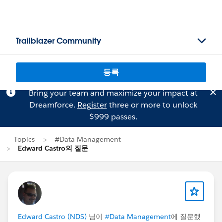
Trailblazer Community
등록
Bring your team and maximize your impact at
Dreamforce.
Register
three or more to unlock
$999 passes.
Topics
#Data Management
Edward Castro의 질문
Edward Castro (NDS)
님이
#Data Management
에 질문했