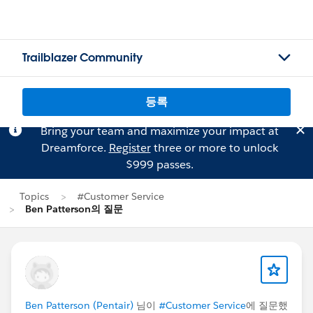
Trailblazer Community
등록
Bring your team and maximize your impact at
Dreamforce.
Register
three or more to unlock
$999 passes.
Topics
#Customer Service
Ben Patterson의 질문
Ben Patterson (Pentair)
님이
#Customer Service
에 질문했