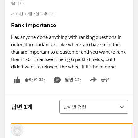
습니다
2015년 12월 7일 오후 4:41
Rank importance
Has anyone done anything with ranking questions in
order of importance? Like where you have 6 factors
that are important to a customer and you want to rank
them 1-6. I can see it being 6 picklist fields, but I
didn't want to reinvent the wheel if it's been done.
좋아요 0개
답변 1개
공유
Show menu
정렬
답변 1개
날짜별 정렬