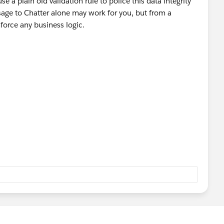
e a plain old validation rule to police this data integrity
age to Chatter alone may work for you, but from a
nforce any business logic.