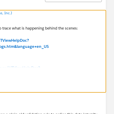
s, Inc.)
o trace what is happening behind the scenes:
/HTViewHelpDoc?
logs.htm&language=en_US
/apex/HTViewHelpDoc?
m&language=en_US