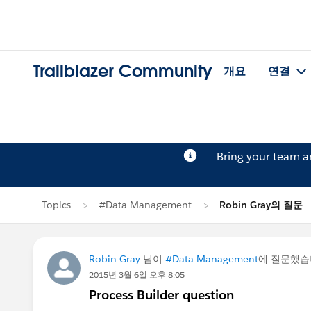
Trailblazer Community
개요
연결
Bring your team 
Topics
#Data Management
Robin Gray의 질문
Robin Gray
님이
#Data Management
에 질문했
2015년 3월 6일 오후 8:05
Process Builder question