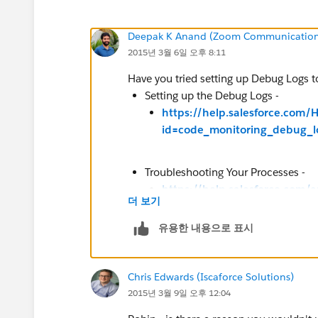
Deepak K Anand (‎‎‎‎‎‎Zoom Communication
2015년 3월 6일 오후 8:11
Have you tried setting up Debug Logs t
Setting up the Debug Logs -
https://help.salesforce.com
id=code_monitoring_debug_
Troubleshooting Your Processes -
https://help.salesforce.com
더 보기
id=process_troubleshoot.ht
유용한 내용으로 표시
Chris Edwards (Iscaforce Solutions)
2015년 3월 9일 오후 12:04