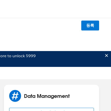
등록
ore to unlock $999
Data Management