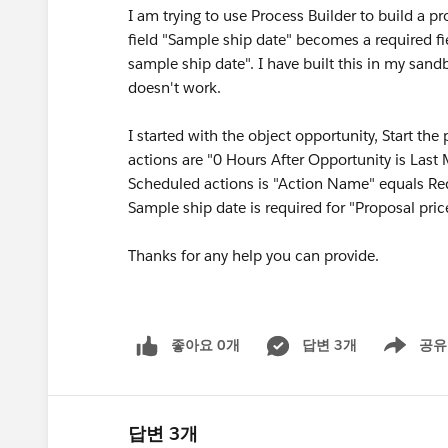
I am trying to use Process Builder to build a pro
field "Sample ship date" becomes a required fi
sample ship date". I have built this in my sand
doesn't work.
I started with the object opportunity, Start th
actions are "0 Hours After Opportunity is Last
Scheduled actions is "Action Name" equals Req
Sample ship date is required for "Proposal pr
Thanks for any help you can provide.
좋아요 0개
답변 3개
공유
Show menu
답변 3개