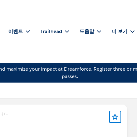
이벤트
Trailhead
도움말
더 보기
and maximize your impact at Dreamforce.
Register
three or m
passes.
습니다