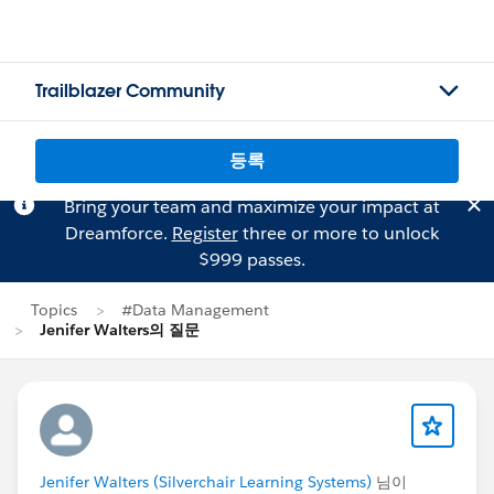
Trailblazer Community
등록
Bring your team and maximize your impact at
Dreamforce.
Register
three or more to unlock
$999 passes.
Topics
#Data Management
Jenifer Walters의 질문
Jenifer Walters (Silverchair Learning Systems)
님이