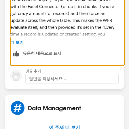
with the Excel Connector (or do it in chunks if you're
got crazy amounts of records) and then force an
update across the whole table. This makes the WFR
evaluate itself, and then provided it's set in the "Every
time a record is updated or created" setting, you
should be set going forward.
더 보기
유용한 내용으로 표시
댓글 추가
답변을 작성하세요...
Data Management
이 주제 더 보기