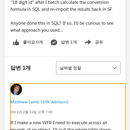
"18 digit id" after I batch calculate the conversion
formula in SQL and re-import the results back in SF.
Anyone done this in SQL? If so, I'd be curious to see
what approach you used...
좋아요 0개
답변 1개
공유
Show menu
정렬
답변 1개
날짜별 정렬
Matthew Lamb (10K Advisors)
2011년 2월 14일 오후 7:00
If I make a new WFR I need to execute across all
records of an object, I'll pull the whole table down