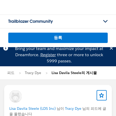
Trailblazer Community
등록
Bring your team and maximize your impact at
Dreamforce.
Register
three or more to unlock
$999 passes.
피드
Tracy Dye
Lisa Davila Steele의 게시물
Lisa Davila Steele (LDS Inc)
님이
Tracy Dye
님의 피드에 글
을 올렸습니다