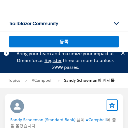
Trailblazer Community
등록
Bring your team and maximize your impact at
Dreamforce.
Register
three or more to unlock
$999 passes.
Topics
#Campbell
Sandy Schoeman의 게시물
Sandy Schoeman (Standard Bank)
님이
#Campbell
에 글
을 올렸습니다