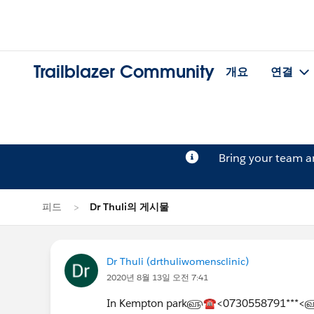
Trailblazer Community
개요
연결
Bring your team 
피드
Dr Thuli의 게시물
Dr Thuli (drthuliwomensclinic)
2020년 8월 13일 오전 7:41
In Kempton park௵☎<0730558791***<௵Term