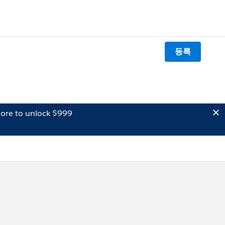
등록
ore to unlock $999