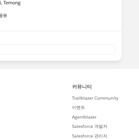
ni, Temong
공유
enu