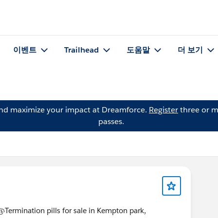
이벤트
Trailhead
도움말
더 보기
and maximize your impact at Dreamforce.
Register
three or m
passes.
ination pills for sale in Kempton park,