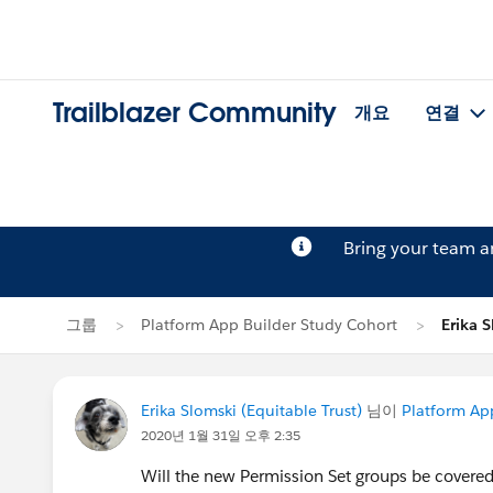
Trailblazer Community
개요
연결
Bring your team 
그룹
Platform App Builder Study Cohort
Erika
Erika Slomski (Equitable Trust)
님이
Platform Ap
2020년 1월 31일 오후 2:35
Will the new Permission Set groups be cover