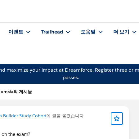
이벤트
Trailhead
도움말
더 보기
and maximize your impact at Dreamforce.
Register
three or m
passes.
 Slomski의 게시물
p Builder Study Cohort
에 글을 올렸습니다
ed on the exam?