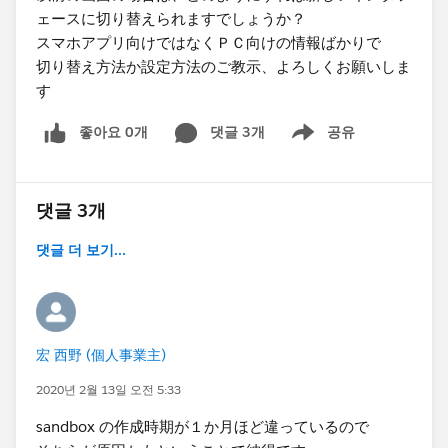
ェースに切り替えられますでしょうか？
スマホアプリ向けではなくＰＣ向けの情報ばかりで
切り替え方法か設定方法のご教示、よろしくお願いしま
す
좋아요 0개
댓글 3개
공유
Show menu
댓글 3개
댓글 더 보기...
宏 西野 (個人事業主)
2020년 2월 13일 오전 5:33
sandbox の作成時期が１か月ほど違っているので