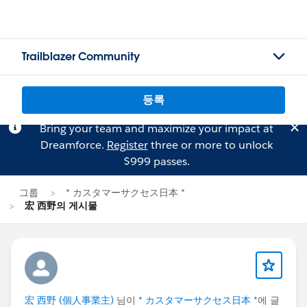
Trailblazer Community
등록
Bring your team and maximize your impact at
Dreamforce.
Register
three or more to unlock
$999 passes.
그룹
* カスタマーサクセス日本 *
宏 西野의 게시물
宏 西野 (個人事業主)
님이
* カスタマーサクセス日本 *
에 글