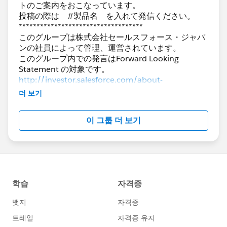
トのご案内をおこなっています。
投稿の際は #製品名 を入れて発信ください。
***********************************
このグループは株式会社セールスフォース・ジャパ
ンの社員によって管理、運営されています。
このグループ内での発言はForward Looking
http://investor.salesforce.com/about-
us/investor/forward-looking-
더 보기
statements/default.aspx
また本プログラムの利用規約も併せてご覧くださ
이 그룹 더 보기
https://www.salesforce.com/jp/company/progra
m-agreement
Trailblazer Community オンライン行動規範はこち
https://trailhead.salesforce.com/ja/trailblazerco
mmunity/code-of-conduct