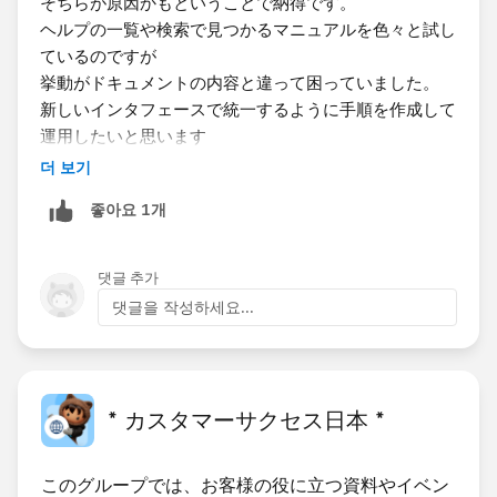
そちらが原因かもということで納得です。
ヘルプの一覧や検索で見つかるマニュアルを色々と試し
ているのですが
挙動がドキュメントの内容と違って困っていました。
新しいインタフェースで統一するように手順を作成して
運用したいと思います
助言ありがとうございました
더 보기
좋아요 1개
댓글 추가
댓글을 작성하세요...
* カスタマーサクセス日本 *
このグループでは、お客様の役に立つ資料やイベン