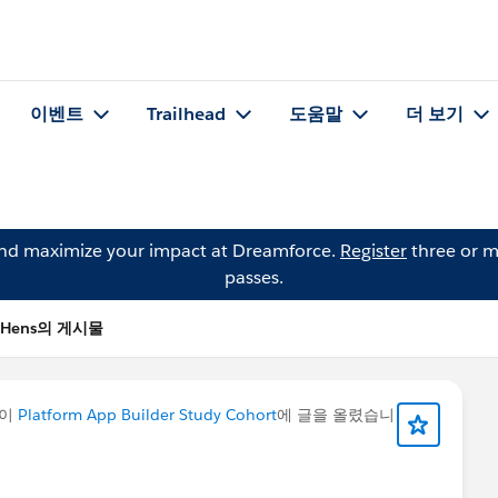
이벤트
Trailhead
도움말
더 보기
and maximize your impact at Dreamforce.
Register
three or m
passes.
a Hens의 게시물
이
Platform App Builder Study Cohort
에 글을 올렸습니