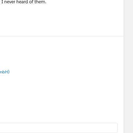
 I never heard of them.
GmbH)