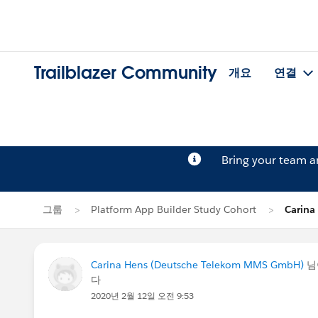
Trailblazer Community
개요
연결
Bring your team 
그룹
Platform App Builder Study Cohort
Carin
Carina Hens (Deutsche Telekom MMS GmbH)
님
다
2020년 2월 12일 오전 9:53